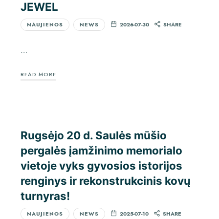
JEWEL
NAUJIENOS
NEWS
2026-07-30
SHARE
…
READ MORE
Rugsėjo 20 d. Saulės mūšio
pergalės įamžinimo memorialo
vietoje vyks gyvosios istorijos
renginys ir rekonstrukcinis kovų
turnyras!
NAUJIENOS
NEWS
2025-07-10
SHARE