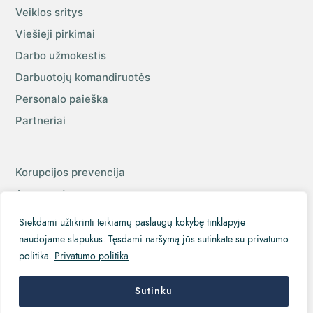
Veiklos sritys
Viešieji pirkimai
Darbo užmokestis
Darbuotojų komandiruotės
Personalo paieška
Partneriai
Korupcijos prevencija
Asmens duomenų apsauga
Nuorodos
Siekdami užtikrinti teikiamų paslaugų kokybę tinklapyje
naudojame slapukus. Tęsdami naršymą jūs sutinkate su privatumo
politika.
Privatumo politika
Joniškio muziejus
Sutinku
interneto svetainių kūrimas