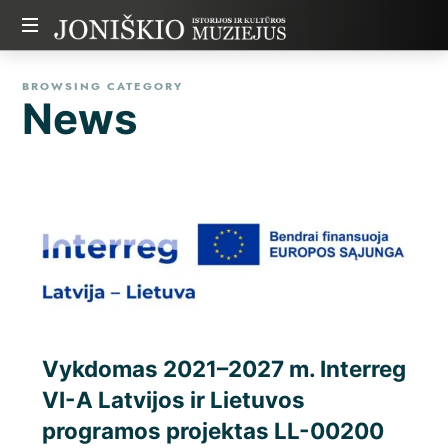
JONIŠKIO
ISTORIJOS
Joniškio
BROWSING CATEGORY
istorijos
News
IR
ir
kultūros
muziejus
KULTŪROS
MUZIEJUS
Vykdomas 2021–2027 m. Interreg
VI-A Latvijos ir Lietuvos
programos projektas LL-00200