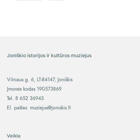
Joniškio istorijos ir kultūros muziejus
Vilniaus g. 6, LT-84147, Joniškis
Įmonės kodas 190573869
Tel. 8 652 36945
El. paštas: muziejus@joniskis.lt
Veikla