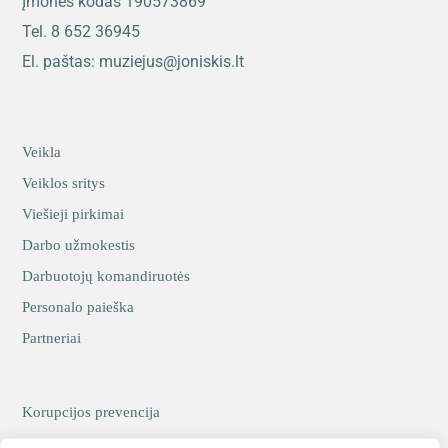
Įmonės kodas 190573869
Tel. 8 652 36945
El. paštas: muziejus@joniskis.lt
Veikla
Veiklos sritys
Viešieji pirkimai
Darbo užmokestis
Darbuotojų komandiruotės
Personalo paieška
Partneriai
Korupcijos prevencija
Asmens duomenų apsauga