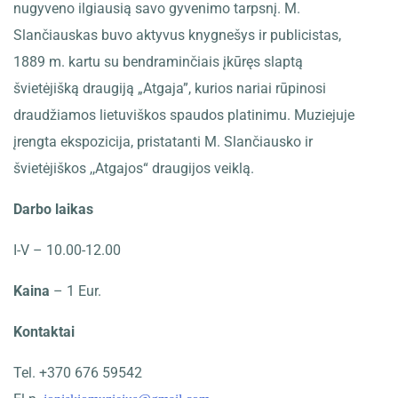
nugyveno ilgiausią savo gyvenimo tarpsnį. M.
Slančiauskas buvo aktyvus knygnešys ir publicistas,
1889 m. kartu su bendraminčiais įkūręs slaptą
švietėjišką draugiją „Atgaja”, kurios nariai rūpinosi
draudžiamos lietuviškos spaudos platinimu. Muziejuje
įrengta ekspozicija, pristatanti M. Slančiausko ir
švietėjiškos ,,Atgajos“ draugijos veiklą.
Darbo laikas
I-V – 10.00-12.00
Kaina
– 1 Eur.
Kontaktai
Tel. +370 676 59542