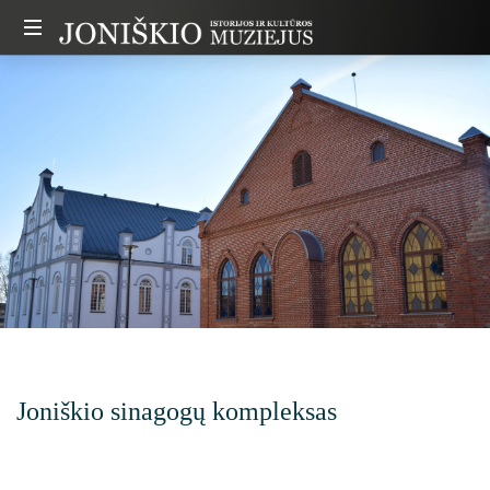
Joniškio
istorijos
ir
kultūros
muziejus
Joniškio sinagogų kompleksas