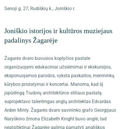
Senoji g. 27, Rudiškių k., Joniškio r.
Joniškio istorijos ir kultūros muziejaus
padalinys Žagarėje
Žagarės dvaro buvusios koplyčios pastate
organizuojami edukaciniai užsiėmimai ir ekskursijos,
eksponuojamos parodos, vyksta paskaitos, menininkų
kūrybos pristatymai ir koncertai. Manoma, kad šį
įspūdingą Tiudorų architektūros stiliaus pastatą
suprojektavo talentingas anglų architektas Edvardas
Arden Minty. Žagarės dvaro savininko grafo Georgijaus
Naryškino žmona Elizabeth Knight buvo anglė, tad
neatsitiktinai Žagarėje galima pamatyti angliškos