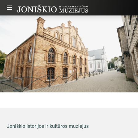
Joniškio
istorijos
ir
kultūros
muziejus
Joniškio istorijos ir kultūros muziejus