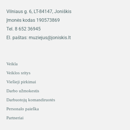
Vilniaus g. 6, LT-84147, Joniškis
Įmonės kodas 190573869
Tel. 8 652 36945
El. paštas: muziejus@joniskis.lt
Veikla
Veiklos sritys
Viešieji pirkimai
Darbo užmokestis
Darbuotojų komandiruotės
Personalo paieška
Partneriai