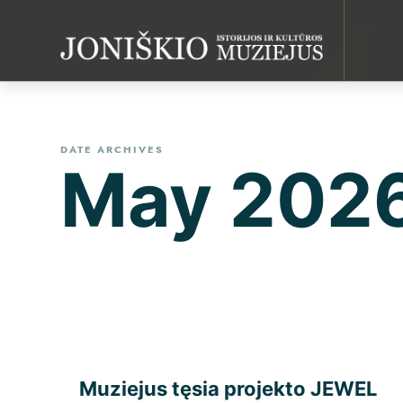
JONIŠKIO
Joniškio istorijos ir kultūros muziejus
DATE ARCHIVES
May 202
Muziejus tęsia projekto JEWEL