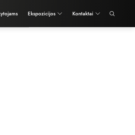
S IR KULT
kytojams
Ekspozicijos
Kontaktai