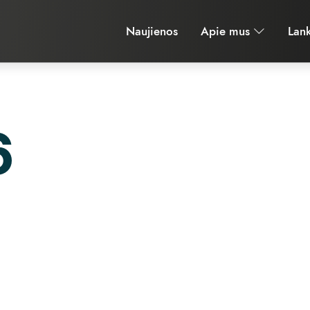
 ISTORIJO
Naujienos
Apie mus
Lan
6